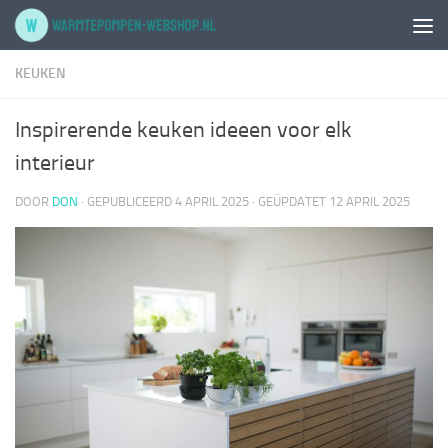
Doorgaan naar inhoud
KEUKEN
Inspirerende keuken ideeen voor elk
interieur
DOOR
DON
· GEPUBLICEERD
4 APRIL 2025
· GEÜPDATET
12 APRIL 2025