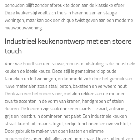
behouden blijft zonder afbreuk te doen aan de klassieke sfeer.
Deze keukenstijl voelt zich thuis in herenhuizen en statige
woningen, maar kan ook een chique twist geven aan een moderne
nieuwbouwwoning.
Industrieel keukenontwerp met een stoere
touch
Voor wie houdt van een rauwe, robuuste uitstraling is de industriële
keuken de ideale keuze. Deze stijl is geïnspireerd op oude
fabrieken en loftwoningen, en kenmerkt zich door het gebruik van
ruwe materialen zoals staal, beton, baksteen en verweerd hout.
Denk aan een betonnen vloer, metalen rekken aan de muur en
zwarte accenten in de vorm van kranen, handgrepen of stalen
deuren. De kleuren zijn vaak donker en aards – zwart, antraciet,
grijs en roestbruin domineren het palet. Een industriële keuken
straalt kracht uit, maar is tegelijkertijd functioneel en overzichtelijk.
Door gebruik te maken van open kasten en slimme
opbergoplossingen blijft alles goed bereikbaar. Deze stijl leent zich