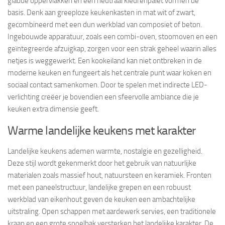
gladde oppervlakken en een neutraal kleurenpalet vormen de
basis. Denk aan greeploze keukenkasten in mat wit of zwart,
gecombineerd met een dun werkblad van composiet of beton.
Ingebouwde apparatuur, zoals een combi-oven, stoomoven en een
geïntegreerde afzuigkap, zorgen voor een strak geheel waarin alles
netjes is weggewerkt. Een kookeiland kan niet ontbreken in de
moderne keuken en fungeert als het centrale punt waar koken en
sociaal contact samenkomen. Door te spelen met indirecte LED-
verlichting creëer je bovendien een sfeervolle ambiance die je
keuken extra dimensie geeft.
Warme landelijke keukens met karakter
Landelijke keukens ademen warmte, nostalgie en gezelligheid.
Deze stijl wordt gekenmerkt door het gebruik van natuurlijke
materialen zoals massief hout, natuursteen en keramiek. Fronten
met een paneelstructuur, landelijke grepen en een robuust
werkblad van eikenhout geven de keuken een ambachtelijke
uitstraling. Open schappen met aardewerk servies, een traditionele
kraan en een grote spoelbak versterken het landelijke karakter. De